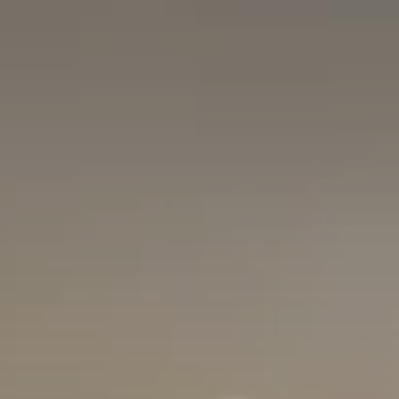
Speisekammern
Tischlerei
Reinigung & Pflege
Garderoben
Küchenrückwände