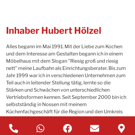
Inhaber Hubert Hölzel
Alles begann im Mai 1991. Mit der Liebe zum Kochen
und dem Interesse am Gestalten begann ich in einem
Möbelhaus mit dem Slogan "Riesig groß und riesig
nett" meine Laufbahn als Einrichtungsberater. Bis zum
Jahr 1999 war ich in verschiedenen Unternehmen zum
Teil auch in leitender Stellung tätig, lernte so die
Stärken und Schwächen von unterschiedlichen
Vertríebsformen kennen. Seit September 2000 bin ich
selbstständig in Nossen mit meinem
Küchenfachgeschäft für die Region und den Umkreis
bis Freiberg, Waldheim, Döbeln, Meißen und Wilsdruff
kreativ tätig. Mein Leitspruch: Ich geb`s mal mit den
Worten einer Kundin wieder: "Ich hätte nie geglaubt,