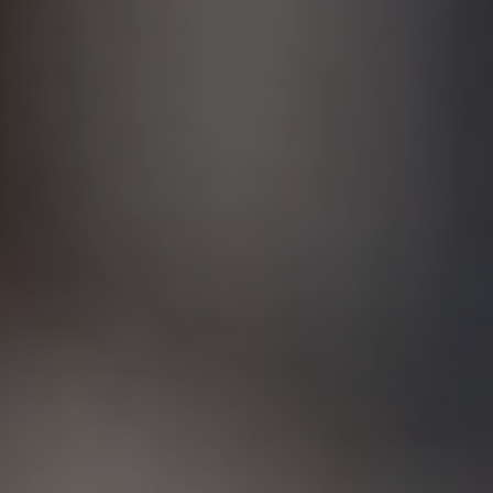
Speisekammern
Tischlerei
Reinigung & Pflege
Garderoben
Küchenrückwände