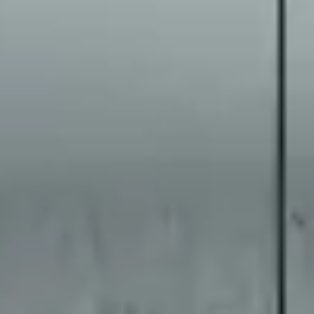
Speisekammern
Tischlerei
Reinigung & Pflege
Garderoben
Küchenrückwände