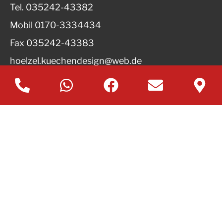
Tel.
035242-43382
Mobil
0170-3334434
Fax
035242-43383
hoelzel.kuechendesign@web.de
Öffnungszeiten
Mo - Fr
09:00 – 18:30 Uhr
Sa
09:00 – 13:00 Uhr
erreichen Sie uns unter
035242-43382
Für Beratungstermine außerhalb unserer
Öffnungszeiten,
gern auch vor Ort, nutzen Sie bitte