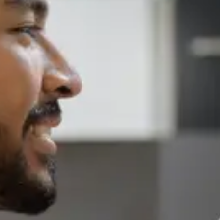
Speisekammern
Tischlerei
Reinigung & Pflege
Garderoben
Küchenrückwände