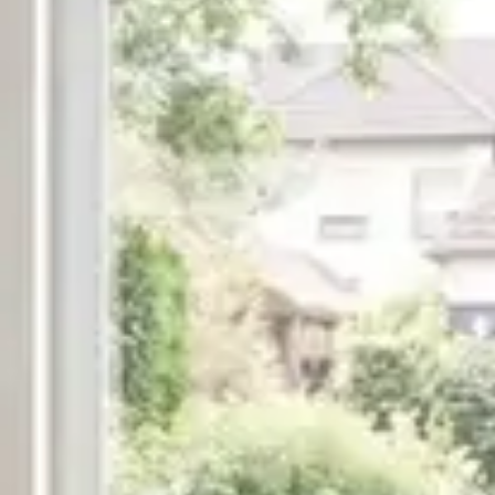
Speisekammern
Tischlerei
Reinigung & Pflege
Garderoben
Küchenrückwände