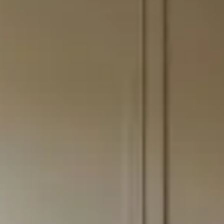
Speisekammern
Tischlerei
Reinigung & Pflege
Garderoben
Küchenrückwände