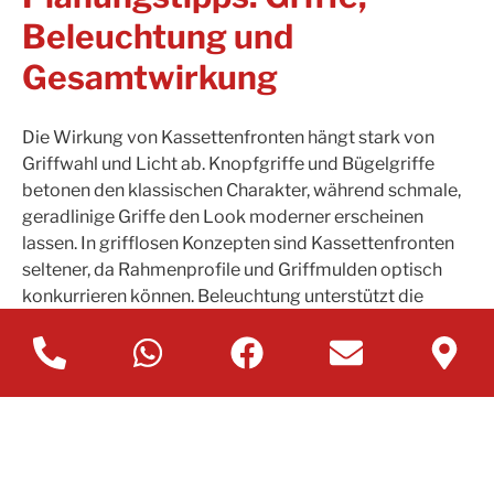
Beleuchtung und
Gesamtwirkung
Die Wirkung von Kassettenfronten hängt stark von
Griffwahl und Licht ab. Knopfgriffe und Bügelgriffe
betonen den klassischen Charakter, während schmale,
geradlinige Griffe den Look moderner erscheinen
lassen. In grifflosen Konzepten sind Kassettenfronten
seltener, da Rahmenprofile und Griffmulden optisch
konkurrieren können. Beleuchtung unterstützt die
Tiefenwirkung: Unterbauleuchten und gleichmäßige
Grundbeleuchtung reduzieren harte Schatten, während
Akzentlicht in Vitrinen oder Nischen den wohnlichen
Charakter verstärkt. Bei Hochschrankzeilen wirkt ein
ruhiges Fugenbild besonders hochwertig;
symmetrische Rasterungen und wiederkehrende
Frontbreiten unterstützen diese Wirkung.