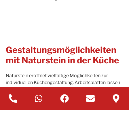
Gestaltungsmöglichkeiten
mit Naturstein in der Küche
Naturstein eröffnet vielfältige Möglichkeiten zur
individuellen Küchengestaltung. Arbeitsplatten lassen
sich mit Rückwänden aus dem gleichen Material
kombinieren, um ein harmonisches Gesamtbild zu
schaffen. Besonders wirkungsvoll sind fugenlose
Übergänge oder flächenbündig integrierte Spülen.
Auch Kücheninseln lassen sich komplett mit Naturstein
verkleiden und werden so zum architektonischen