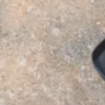
Speisekammern
Tischlerei
Reinigung & Pflege
Garderoben
Küchenrückwände