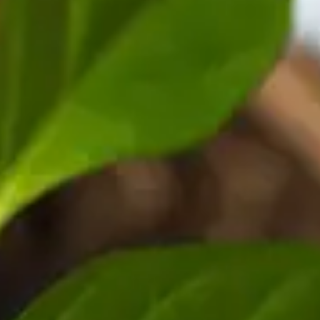
Speisekammern
Tischlerei
Reinigung & Pflege
Garderoben
Küchenrückwände