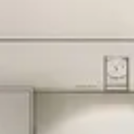
Speisekammern
Tischlerei
Reinigung & Pflege
Garderoben
Küchenrückwände