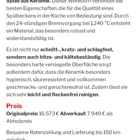
Spüle aus Keramik
. Dieser Werkstoff verbindet die
besten Eigenschaften, die für die Qualität eines
Spülbeckens in der Küche von Bedeutung sind. Durch
den 24-stündigen Brennvorgang bei 1.240 °C entsteht
ein Material, das besonders robust und
widerstandsfähig ist.
Es ist nicht nur
schnitt-, kratz- und schlagfest,
sondern auch hitze- und kältebeständig
. Die
besonders harte versiegelte Oberfläche sorgt
außerdem dafür, dass die Keramik besonders
hygienisch, säureresistent und vollkommen
geschmacks- und geruchsneutral ist. Zudem lässt sie
sich sehr
leicht und fleckenfrei reinigen
.
Preis
Originalpreis:
16.573 €
Abverkauf:
7.949 € als
Abholpreis
Bequeme Ratenzahlung und Lieferung bis 150 km
möglich.