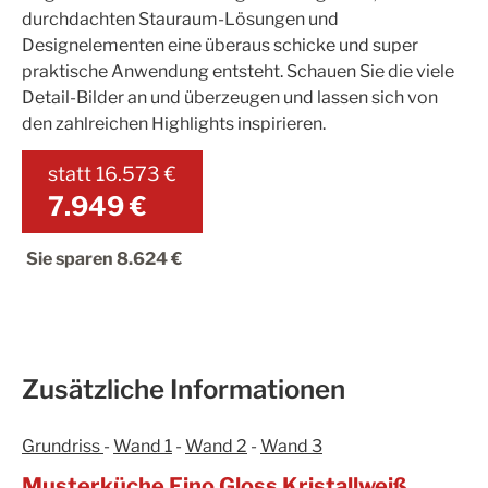
durchdachten Stauraum-Lösungen und
Speisekammern
Tischlerei
Designelementen eine überaus schicke und super
praktische Anwendung entsteht. Schauen Sie die viele
Reinigung & Pflege
Garderoben
Detail-Bilder an und überzeugen und lassen sich von
den zahlreichen Highlights inspirieren.
Küchenrückwände
statt
16.573 €
7.949 €
Sie sparen
8.624 €
Zusätzliche Informationen
Grundriss
-
Wand 1
-
Wand 2
-
Wand 3
Musterküche Fino Gloss Kristallweiß