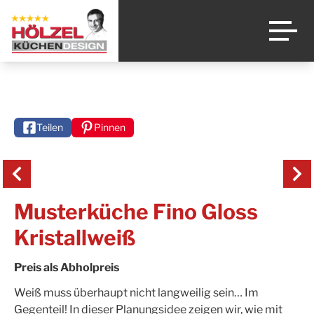
Küchenwelten
Kataloge
Teilen
Pinnen
Design-Küchen
Küchenstudio
Trend-Küchen
Service
Musterküche Fino Gloss
Unsere Ausstellung
Klassische-Küchen
Ergonomie
Kristallweiß
Musterküchen Abverkauf
Landhaus-Küchen
Küchenplanung
Kontakt
Preis als Abholpreis
Küchen-Renovierung
33 gute Gründe
Holzküchen
Weiß muss überhaupt nicht langweilig sein… Im
Küchenfronten nach Maß
Hauswirtschaftsräume
Das Team
Gegenteil! In dieser Planungsidee zeigen wir, wie mit